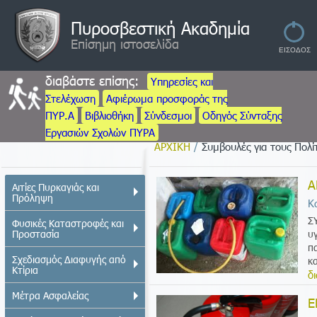
Πυροσβεστική Ακαδημία
Επίσημη ιστοσελίδα
διαβάστε επίσης:
Υπηρεσίες και
Στελέχωση
Αφιέρωμα προσφοράς της
ΠΥΡ.Α
Βιβλιοθήκη
Σύνδεσμοι
Οδηγός Σύνταξης
Εργασιών Σχολών ΠΥΡΑ
ΑΡΧΙΚΗ
/
Συμβουλές για τους Πολί
Α
Αιτίες Πυρκαγιάς και
Πρόληψη
Κ
Σ
Φυσικές Καταστροφές και
Προστασία
υ
π
Σχεδιασμός Διαφυγής από
κα
Κτίρια
δ
Μέτρα Ασφαλείας
Ε