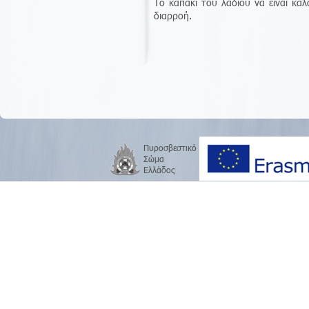
Το καπάκι του λαδιού να είναι κ
διαρροή.
Πυροσβεστικό
Σώμα
Ελλάδος