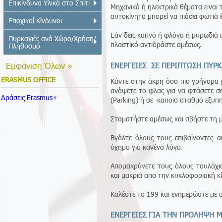
Επικίνδυνα Υλικά στο Σπίτι
Μηχανικά ή ηλεκτρικά θέματα ειναι τ
αυτοκίνητο μπορεί να πιάσει φωτιά 
Εποχικοί Κίνδυνοι
Εάν δεις καπνό ή φλόγα ή μυρωδιά 
Πυρκαγιές ανά Χώρο/Χρήση/
πλαστικό αντιδράστε αμέσως.
Πληθυσμό
Εμφάνιση Όλων »
ΕΝΕΡΓΕΙΕΣ ΣΕ ΠΕΡΙΠΤΩΣΗ ΠΥΡΚ
ERASMUS OFFICE
Κάντε στην άκρη όσο πιο γρήγορα μ
ανάψετε το φλας για να φτάσετε σ
Δράσεις Erasmus+
(Parking) ή σε καποιο σταθμό εξυπ
Σταματήστε αμέσως και σβήστε τη 
Βγάλτε όλους τους επιβαίνοντες α
όχημα για κανένα λόγο.
Απομακρύνετε τους όλους τουλάχ
και μακριά απο την κυκλοφοριακή κ
Καλέστε το 199 και ενημερώστε με α
ΕΝΕΡΓΕΙΕΣ ΓΙΑ ΤΗΝ ΠΡΟΛΗΨΗ Μ