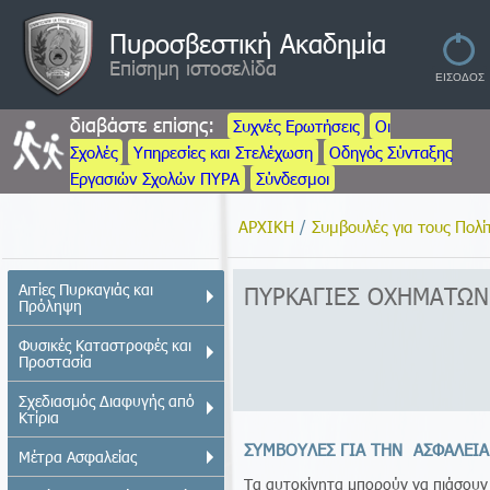
Πυροσβεστική Ακαδημία
Επίσημη ιστοσελίδα
διαβάστε επίσης:
Συχνές Ερωτήσεις
Οι
Σχολές
Υπηρεσίες και Στελέχωση
Οδηγός Σύνταξης
Εργασιών Σχολών ΠΥΡΑ
Σύνδεσμοι
ΑΡΧΙΚΗ
/
Συμβουλές για τους Πολί
Αιτίες Πυρκαγιάς και
ΠΥΡΚΑΓΙΕΣ ΟΧΗΜΑΤΩΝ
Πρόληψη
Φυσικές Καταστροφές και
Προστασία
Σχεδιασμός Διαφυγής από
Κτίρια
ΣΥΜΒΟΥΛΕΣ ΓΙΑ ΤΗΝ ΑΣΦΑΛΕΙ
Μέτρα Ασφαλείας
Τα αυτοκίνητα μπορούν να πιάσουν 