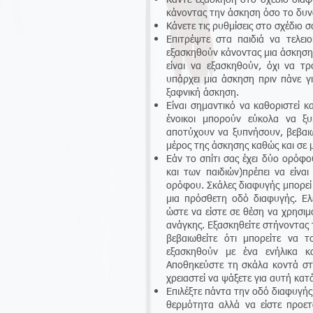
κάνοντας την άσκηση όσο το δυνα
Κάνετε τις ρυθμίσεις στο σχέδιο σ
Επιτρέψτε στα παιδιά να τελει
εξασκηθούν κάνοντας μια άσκηση 
είναι να εξασκηθούν, όχι να τ
υπάρχει μια άσκηση πριν πάνε γι
ξαφνική άσκηση.
Είναι σημαντικό να καθοριστεί κ
ένοικοι μπορούν εύκολα να ξ
αποτύχουν να ξυπνήσουν, βεβαιωθ
μέρος της άσκησης καθώς και σε 
Εάν το σπίτι σας έχει δύο ορόφο
και των παιδιών)πρέπει να είν
ορόφου. Σκάλες διαφυγής μπορεί
μια πρόσθετη οδό διαφυγής. Ελέ
ώστε να είστε σε θέση να χρησιμ
ανάγκης. Εξασκηθείτε στήνοντας
βεβαιωθείτε ότι μπορείτε να 
εξασκηθούν με ένα ενήλικα 
Αποθηκεύστε τη σκάλα κοντά στ
χρειαστεί να ψάξετε για αυτή κατά
Επιλέξτε πάντα την οδό διαφυγής
θερμότητα αλλά να είστε προετ