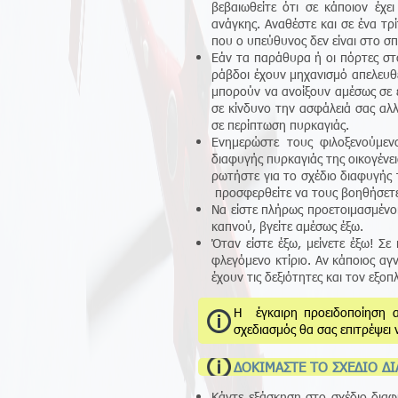
βεβαιωθείτε ότι σε κάποιον έχ
ανάγκης. Αναθέστε και σε ένα τ
που ο υπεύθυνος δεν είναι στο σπ
Εάν τα παράθυρα ή οι πόρτες στο
ράβδοι έχουν μηχανισμό απελευθ
μπορούν να ανοίξουν αμέσως σε ε
σε κίνδυνο την ασφάλειά σας αλλ
σε περίπτωση πυρκαγιάς.
Ενημερώστε τους φιλοξενούμενο
διαφυγής πυρκαγιάς της οικογένε
ρωτήστε για το σχέδιο διαφυγής 
προσφερθείτε να τους βοηθήσετε
Να είστε πλήρως προετοιμασμένοι
καπνού, βγείτε αμέσως έξω.
Όταν είστε έξω, μείνετε έξω! Σε
φλεγόμενο κτίριο. Αν κάποιος αγ
έχουν τις δεξιότητες και τον εξοπ
Η έγκαιρη προειδοποίηση 
σχεδιασμός θα σας επιτρέψει 
ΔΟΚΙΜΑΣΤΕ ΤΟ ΣΧΕΔΙΟ Δ
Κάντε εξάσκηση στο σχέδιο διαφ