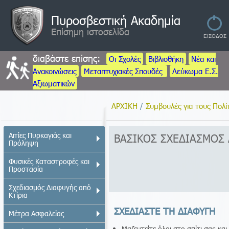
Πυροσβεστική Ακαδημία
Επίσημη ιστοσελίδα
διαβάστε επίσης:
Οι Σχολές
Βιβλιοθήκη
Νέα και
Ανακοινώσεις
Μεταπτυχιακές Σπουδές
Λεύκωμα Ε.Σ.
Αξιωματικών
ΑΡΧΙΚΗ
/
Συμβουλές για τους Πολί
Αιτίες Πυρκαγιάς και
ΒΑΣΙΚΟΣ ΣΧΕΔΙΑΣΜΟΣ
Πρόληψη
Φυσικές Καταστροφές και
Προστασία
Σχεδιασμός Διαφυγής από
Κτίρια
ΣΧΕΔΙΑΣΤΕ ΤΗ ΔΙΑΦΥΓΗ
Μέτρα Ασφαλείας
Μαζευτείτε όλοι στο σπίτι σας κα