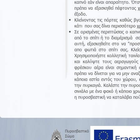
καπνό εάν είναι απαραίτητο. Ότα
πρέπει να εξασκηθεί πέφτοντας 
έξοδο.
Κλείνοντας τις πόρτες καθώς βγ
κάτι που σας δίνει περισσότερο χ
Σε ορισμένες περιπτώσεις ο καπν
από το σπίτι ή το διαμέρισμά σα
αυτή, εξασκηθείτε στο να "προσ
απο φωτιά στο σπίτι σας. Κλεί
Χρησιμοποιήστε κολλητική ταινία
και καλύψτε τους αεραγωγούς
φρέσκου αέρα είναι σημαντική 
πρέπει να δίνεται για να μην ανα
κάποια εστία εντός του χώρου,
την πυρκαγιά. Καλέστε την πυροσ
σινιάλο με ένα φακό ή κάποιο χ
η πυροσβεστική να καταλάβει πού
Πυροσβεστικό
Σώμα