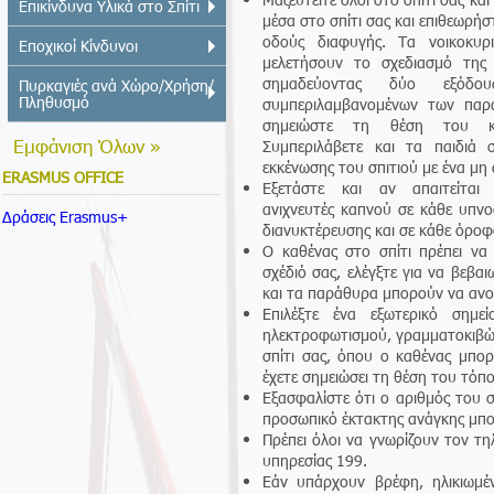
Επικίνδυνα Υλικά στο Σπίτι
μέσα στο σπίτι σας και επιθεωρήστ
οδούς διαφυγής. Τα νοικοκυρ
Εποχικοί Κίνδυνοι
μελετήσουν το σχεδιασμό της 
σημαδεύοντας δύο εξόδο
Πυρκαγιές ανά Χώρο/Χρήση/
Πληθυσμό
συμπεριλαμβανομένων των παρα
σημειώστε τη θέση του κ
Εμφάνιση Όλων »
Συμπεριλάβετε και τα παιδιά 
εκκένωσης του σπιτιού με ένα μη 
ERASMUS OFFICE
Εξετάστε και αν απαιτείται
ανιχνευτές καπνού σε κάθε υπν
Δράσεις Erasmus+
διανυκτέρευσης και σε κάθε όροφ
Ο καθένας στο σπίτι πρέπει να
σχέδιό σας, ελέγξτε για να βεβαιω
και τα παράθυρα μπορούν να ανο
Επιλέξτε ένα εξωτερικό σημε
ηλεκτροφωτισμού, γραμματοκιβώ
σπίτι σας, όπου ο καθένας μπορε
έχετε σημειώσει τη θέση του τόπ
Εξασφαλίστε ότι ο αριθμός του 
προσωπικό έκτακτης ανάγκης μπορε
Πρέπει όλοι να γνωρίζουν τον τ
υπηρεσίας 199.
Εάν υπάρχουν βρέφη, ηλικιωμέν