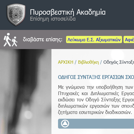
Πυροσβεστική Ακαδημία
Επίσημη ιστοσελίδα
διαβάστε επίσης:
Λεύκωμα Ε.Σ. Αξιωματικών
Αφι
ΑΡΧΙΚΗ
/
Βιβλιοθήκη
/
Οδηγός Σύνταξ
ΟΔΗΓΟΣ ΣΥΝΤΑΞΗΣ ΕΡΓΑΣΙΩΝ ΣΧ
Με γνώμονα την υποβοήθηση των 
Πτυχιακές και Διπλωματικές Εργα
εκδώσει τον Οδηγό Σύνταξης Εργασ
διπλωματικών εργασιών των σπου
ζητήματα εσωτερικών διαδικασιών.