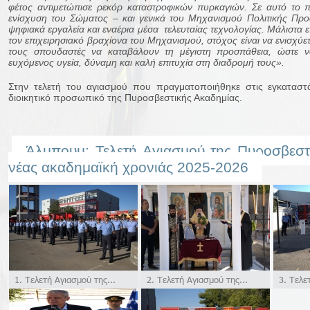
φέτος αντιμετώπισε ρεκόρ καταστροφικών πυρκαγιών. Σε αυτό το πλ
ενίσχυση του Σώματος – και γενικά του Μηχανισμού Πολιτικής Προ
ψηφιακά εργαλεία και εναέρια μέσα τελευταίας τεχνολογίας. Μάλιστα 
τον επιχειρησιακό βραχίονα του Μηχανισμού, στόχος είναι να ενισχύετ
τους σπουδαστές να καταβάλουν τη μέγιστη προσπάθεια, ώστε 
ευχόμενος υγεία, δύναμη και καλή επιτυχία στη διαδρομή τους».
Στην τελετή του αγιασμού που πραγματοποιήθηκε στις εγκαταστά
διοικητικό προσωπικό της Πυροσβεστικής Ακαδημίας.
Άλμπουμ: Τελετή Αγιασμού της Πυροσβεστι
νέας ακαδημαϊκή χρονιάς 2025-2026
1. Τελετή Αγιασμού της...
2. Τελετή Αγιασμού της...
3. Τελετ