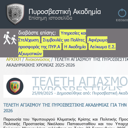
Πυροσβεστική Ακαδημία
Επίσημη ιστοσελίδα
διαβάστε επίσης:
Υπηρεσίες και
Στελέχωση
Συμβουλές για Πολίτες
Αφιέρωμα
προσφοράς της ΠΥΡ.Α
Η Ακαδημία
Λεύκωμα Ε.Σ.
Αξιωματικών
ΑΡΧΙΚΗ
/
Ανακοινώσεις
/
ΤΕΛΕΤΗ ΑΓΙΑΣΜΟΥ ΤΗΣ ΠΥΡΟΣΒΕΣΤΙ
ΑΚΑΔΗΜΑΙΚΗΣ ΧΡΟΝΙΑΣ 2025-2026
ΤΕΛΕΤΗ ΑΓΙΑΣΜΟ
ΠΥΡΟΣΒΕΣΤΙΚΗΣ 
25/09/2025 - Δημοσιεύθηκε από: Πυροσβεστική Ακαδ
ΤΗΝ ΕΝΑΡΞΗ ΤΗΣ
ΑΚΑΔΗΜΑΙΚΗΣ ΧΡ
ΤΕΛΕΤΗ ΑΓΙΑΣΜΟΥ ΤΗΣ ΠΥΡΟΣΒΕΣΤΙΚΗΣ ΑΚΑΔΗΜΙΑΣ ΓΙΑ ΤΗΝ 
2026
Παρουσία του Υφυπουργού Κλιματικής Κρίσης και Πολιτικής Προ
Πολιτικής Προστασίας Νικόλαου Παπαευσταθίου και του Υπαρχ