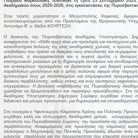
Γεώργιου Μαρκουλάκη, τελέσθηκε τη Τρίτη 23 Σεπτεμβρίου 2025, 
Ακαδημαϊκού έτους 2025-2026, στις εγκαταστάσεις της Πυροσβεστικ
Στην τελετή χοροστάτησε ο Μητροπολίτης Κηφισιάς, Αμαρο
συνεπικουρούμενος από τον Προϊστάμενο της Θρησκευτικής Υπηρε
Αστυνόμο Β΄ κ. Αλέξιο ΚΟΥΡΤΕΣΗ.
Ο Διοικητής της Πυροσβεστικής Ακαδημίας Υποστράτηγος Δη
αναφέροντας ότι:
«Κάθε αρχή είναι μία πρόκληση και ταυτόχρονα μία ευ
κατευθυντήριοι πυλώνες της νέας ακαδημαϊκής χρονιάς, ο πρώτος π
υπόβαθρου που πρέπει να διακρίνει τους σπουδαστές και συγκριμένα τ
φιλοπονία, η συνεργατικότητα και η ευγενή άμιλλα, ο δεύτε
επιστημονικών γνώσεων με τη δημιουργία συνάψεων και συνδεσιμοτ
και αντικειμένων προκειμένου να βρίσκονται σε μια διαρκή γνωσ
παράλληλων μονολόγων και ο τρίτος πυλώνας αφορά στην παροχή π
εμπλουτισμό τους με πιστοποιημένα και επιμορφωτικά προγράμματα
δασικού περιβάλλοντος, καθώς επίσης και ενός νεοπαγούς κεφαλαίο
επιχειρήσεων. Η βούληση αναβάθμισης της Πυροσβεστικής Ακαδημί
χρειάζεται να δρομολογηθούν και περαιτέρω πρωτοβουλίες».
Στο τέ
Ακαδημίας Υποστράτηγος Δημήτριος Σαράφης ευχήθηκε στους σ
διδακτικό και μόνιμο προσωπικό, μια δημιουργική και εποικοδομητική
Στη συνέχεια ο Υφυπουργός Κλιματικής Κρίσης και Πολιτικής Προστ
ευχήθηκε καλή και επιτυχημένη Ακαδημαϊκή χρονιά, υπογραμμίζο
αποστολή του Πυροσβεστικού Σώματος: την προστασία της ανθρώπινη
περιβάλλοντος. Αναφερόμενος στις προκλήσεις της κλιματικής κρί
ολόκληρος ο Μηχανισμός της Πολιτικής Προστασίας έδωσαν έναν σκ
μιλώντας παράλληλα για την πραγματικότητα που επικρατεί συνολικά 