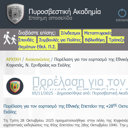
Πυροσβεστική Ακαδημία
Επίσημη ιστοσελίδα
διαβάστε επίσης:
Σύνδεσμοι
Μεταπτυχιακές
Σπουδές
Συμβουλές για Πολίτες
Βιβλιοθήκη
Τράπεζα
Θεμάτων Εθελ. Π.Σ.
ΑΡΧΙΚΗ
/
Ανακοινώσεις
/
Παρέλαση για τον εορτασμό της Εθνικ
Κηφισιάς, Ν. Ερυθραίας και Εκάλης
Παρέλαση για τον
Εθνικής Επετείου 
05/11/2025 - Δημοσιεύθηκε από: Πυροσβεστική Ακαδ
Οκτωβρίου 1940»
Κηφισιάς, Ν. Ερυθ
ης
Παρέλαση για τον εορτασμό της Εθνικής Επετείου της «28
Οκτω
Εκάλης
Τη Τρίτη 28 Οκτωβρίου 2025 πραγματοποιήθηκε στην πόλη της Κηφισιάς
εορταστικές εκδηλώσεις της 85ης Επετείου της 28ης Οκτωβρίου 1940. Την