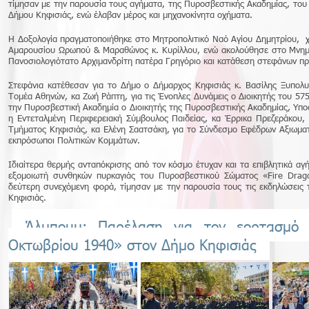
τίμησαν με την παρουσία τους αγήματα, της Πυροσβεστικής Ακαδημίας, του 
Δήμου Κηφισιάς, ενώ έλαβαν μέρος και μηχανοκίνητα οχήματα.
Η Δοξολογία πραγματοποιήθηκε στο Μητροπολιτικό Ναό Αγίου Δημητρίου, 
Αμαρουσίου Ωρωπού & Μαραθώνος κ. Κυρίλλου, ενώ ακολούθησε στο Μνημε
Πανοσιολογιότατο Αρχιμανδρίτη πατέρα Γρηγόριο και κατάθεση στεφάνων πρ
Στεφάνια κατέθεσαν για το Δήμο ο Δήμαρχος Κηφισιάς κ. Βασίλης Ξυπολ
Τομέα Αθηνών, κα Ζωή Ράπτη, για τις Ένοπλες Δυνάμεις ο Διοικητής του 575
την Πυροσβεστική Ακαδημία ο Διοικητής της Πυροσβεστικής Ακαδημίας, Υπο
η Εντεταλμένη Περιφερειακή Σύμβουλος Παιδείας, κα Έρρικα Πρεζεράκου, 
Τμήματος Κηφισιάς, κα Ελένη Σαατσάκη, για το Σύνδεσμο Εφέδρων Αξιωματ
εκπρόσωποι Πολιτικών Κομμάτων.
Ιδιαίτερα θερμής ανταπόκρισης από τον κόσμο έτυχαν και τα επιβλητικά α
εξομοιωτή συνθηκών πυρκαγιάς του Πυροσβεστικού Σώματος «Fire Drago
δεύτερη συνεχόμενη φορά, τίμησαν με την παρουσία τους τις εκδηλώσεις
Κηφισιάς.
Άλμπουμ: Παρέλαση για τον εορτασμό 
Οκτωβρίου 1940» στον Δήμο Κηφισιάς