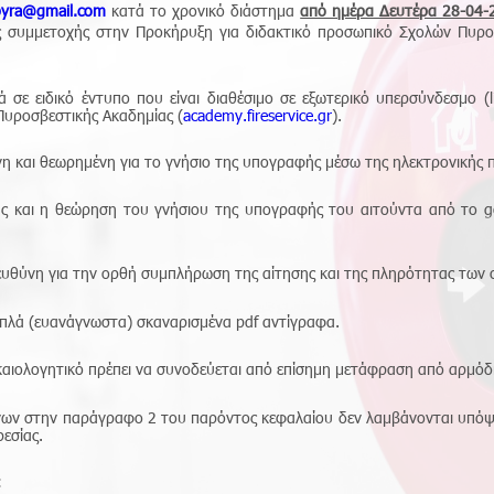
.pyra@gmail.com
κατά το χρονικό διάστημα
από ημέρα Δευτέρα 28-04-2
ς συμμετοχής στην Προκήρυξη για διδακτικό προσωπικό Σχολών Πυρο
 σε ειδικό έντυπο που είναι διαθέσιμο σε εξωτερικό υπερσύνδεσμο (l
 Πυροσβεστικής Ακαδημίας (
academy.fireservice.gr
).
ένη και θεωρημένη για το γνήσιο της υπογραφής μέσω της ηλεκτρονικής
ης και η θεώρηση του γνήσιου της υπογραφής του αιτούντα από το
g
.
ευθύνη για την ορθή συμπλήρωση της αίτησης και της πληρότητας των 
απλά (ευανάγνωστα) σκαναρισμένα pdf αντίγραφα.
αιολογητικό πρέπει να συνοδεύεται από επίσημη μετάφραση από αρμόδι
νων στην παράγραφο 2 του παρόντος κεφαλαίου δεν λαμβάνονται υπόψη 
ρεσίας.
: