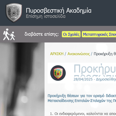
Πυροσβεστική Ακαδημία
Επίσημη ιστοσελίδα
διαβάστε επίσης:
Οι Σχολές
Μεταπτυχιακές Σπ
ΑΡΧΙΚΗ
/
Ανακοινώσεις
/
Προκήρυξη θ
Προκήρυξ
προσωπι
28/04/2025 - Δημοσιεύθη
Προκήρυξη θέσεων για τον ορισμό διδακτ
Μετεκπαίδευσης Επιτελών-Στελεχών της Π
1.
Οι ενδιαφερόμενοι, καλούνται να απ