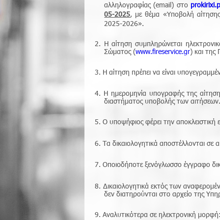
αλληλογραφίας (email) στο
prokirixi
05-2025
, με θέμα «Υποβολή αίτηση
2025-2026».
2.
Η αίτηση συμπληρώνεται ηλεκτρονικά
Σώματος (
www.fireservice.gr
) και της
3.
Η αίτηση πρέπει να είναι υπογεγραμμ
4.
H ημερομηνία υπογραφής της αίτησ
διαστήματος υποβολής των αιτήσεων
5.
Ο υποψήφιος φέρει την αποκλειστική 
6.
Τα δικαιολογητικά αποστέλλονται σε 
7.
Οποιοδήποτε ξενόγλωσσο έγγραφο δικ
8.
Δικαιολογητικά εκτός των αναφερομέ
δεν διατηρούνται στο αρχείο της Υπη
9.
Αναλυτικότερα σε ηλεκτρονική μορφή