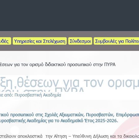
ουδές
Υπηρεσίες και Στελέχωση
Σύνδεσμοι
Συμβουλές για Πολίτε
έσεων για τον ορισμό διδακτικού προσωπικού στην ΠΥΡΑ
η θέσεων για τον ορισμ
κού στην ΠΥΡΑ
κε από: Πυροσβεστική Ακαδημία
ικού προσωπικού στις Σχολές Αξιωματικών, Πυροσβεστών, Επιμόρφωση
υροσβεστικής Ακαδημίας για το Ακαδημαϊκό Έτος 2025-2026.
οστείλουν αποκλειστικά την Αίτηση – Υπεύθυνη Δήλωση και τα δικαιολ