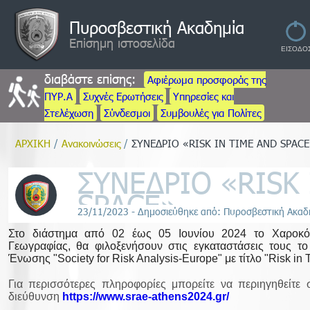
Πυροσβεστική Ακαδημία
Επίσημη ιστοσελίδα
διαβάστε επίσης:
Αφιέρωμα προσφοράς της
ΠΥΡ.Α
Συχνές Ερωτήσεις
Υπηρεσίες και
Στελέχωση
Σύνδεσμοι
Συμβουλές για Πολίτες
ΑΡΧΙΚΗ
/
Ανακοινώσεις
/
ΣΥΝΕΔΡΙΟ «RISK IN TIME AND SPACE
ΣΥΝΕΔΡΙΟ «RISK 
SPACE»
23/11/2023 - Δημοσιεύθηκε από: Πυροσβεστική Ακαδ
Στο διάστημα από 02 έως 05 Ιουνίου 2024 το Χαροκόπ
Γεωγραφίας, θα φιλοξενήσουν στις εγκαταστάσεις τους το
Ένωσης "Society for Risk Analysis-Europe" με τίτλο "Risk in
Για περισσότερες πληροφορίες μπορείτε να περιηγηθείτε
διεύθυνση
https://www.srae-athens2024.gr/