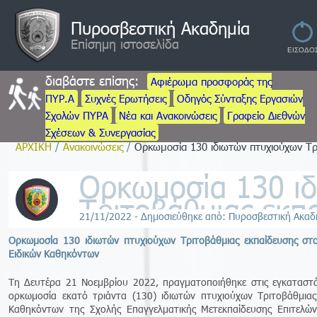
Πυροσβεστική Ακαδημία
Επίσημη ιστοσελίδα
διαβάστε επίσης:
Αφιέρωμα προσφοράς της
ΠΥΡ.Α
Συχνές Ερωτήσεις
Οδηγός Σύνταξης Εργασιών
Σχολών ΠΥΡΑ
Νέα και Ανακοινώσεις
Γραφείο Διεθνών
Σχέσεων & Συνεργασίας
ΑΡΧΙΚΗ
/
Ανακοινώσεις
/
Ορκωμοσία 130 ιδιωτών πτυχιούχων Τρ
Ορκωμοσία 130 ι
Τριτοβάθμιας εκπ
21/11/2022 - Δημοσιεύθηκε από: Πυροσβεστική Ακαδ
Ορκωμοσία 130 ιδιωτών πτυχιούχων Τριτοβάθμιας εκπαίδευσης στ
Ειδικών Καθηκόντων
Τη Δευτέρα 21 Νοεμβρίου 2022, πραγματοποιήθηκε στις εγκαταστά
ορκωμοσία εκατό τριάντα (130) ιδιωτών πτυχιούχων Τριτοβάθμιας
Καθηκόντων της Σχολής Επαγγελματικής Μετεκπαίδευσης Επιτελών