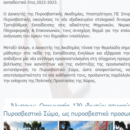
εκπαιδευτικό έτος 2022-2023.
O Διοικητής της Πυροσβεστικής Ακαδημίας, Υποστράτηγος ΠΣ Σπυ
Πυροσβεστικής οικογένειας το νέο εξειδικευμένο στελεχιακό δυναμ
Τριτοβάθμιας Εκπαίδευσης στις ειδικότητες Μηχανικών, Νομι
Πληροφορικής & Επικοινωνιών, τους συνεχάρη θερμά για την επιλο
ανάγνωση του όρκου του δημοσίου υπαλλήλου.
Μεταξύ άλλων, ο Διοικητής της Ακαδημίας τόνισε την θεμελιώδη ση
μάθησης» στο πεδίο της Εκπαίδευσης Ενηλίκων και εξέφρασε την 
επιδείξουν μία νέα αντίληψη προσανατολισμένη στη σύγχρονη πραγμα
βελτίωσης των ικανοτήτων και της ανάπτυξης της προσωπικότ
αυταπάρνηση το Πυροσβεστικό Σώμα, ώστε αποφοιτώντας, να 
αποτελεσματικότητα τα νέα καθήκοντά τους, προάγοντας παράλληλα
την ενίσχυση της Πολιτικής Προστασίας της Χώρας.
Άλμπουμ: Ορκωμοσία 130 ιδιωτών πτυχιού
Πυροσβεστικό Σώμα, ως πυροσβεστικό προσωπ