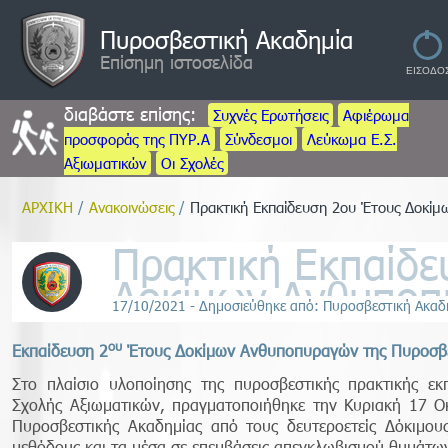
Πυροσβεστική Ακαδημία
Επίσημη ιστοσελίδα
διαβάστε επίσης:
Συχνές Ερωτήσεις
Αφιέρωμα
προσφοράς της ΠΥΡ.Α
Σύνδεσμοι
Λεύκωμα Ε.Σ.
Αξιωματικών
Οι Σχολές
ΑΡΧΙΚΗ
/
Ανακοινώσεις
/
Πρακτική Εκπαίδευση 2ου Έτους Δοκί
Πρακτική Εκπαίδε
Δοκίμων Ανθυπο
17/10/2021 - Δημοσιεύθηκε από: Πυροσβεστική Ακαδ
ου
Εκπαίδευση 2
Έτους Δοκίμων Ανθυποπυραγών της Πυροσβε
Στο πλαίσιο υλοποίησης της πυροσβεστικής πρακτικής ε
Σχολής Αξιωματικών, πραγματοποιήθηκε την Κυριακή 17 Ο
Πυροσβεστικής Ακαδημίας από τους δευτεροετείς Δόκιμου
μεθόδους και τα μέσα σε επεμβάσεις απεγκλωβισμού θυμάτω