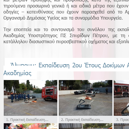
τηρούμενα προσωρινά γενικά ή και ειδικά μέτρα που έχου
οδηγίες – κατευθύνσεις που έχουν παρασχεθεί από το Α
Οργανισμό Δημόσιας Υγείας και τα συναρμόδια Υπουργεία.
Την εποπτεία και το συντονισμό του συνόλου της εκπαίδ
Ακαδημίας Υποστράτηγος ΠΣ Σπυρίδων Πέτρου, με τη 
κατάλληλου διασωστικού πυροσβεστικού οχήματος και εξοπλ
Άλμπουμ: Εκπαίδευση 2ου Έτους Δοκίμων 
Ακαδημίας
1. Πρακτική Εκπαίδευση...
2. Πρακτική Εκπαίδευση...
3. Πρακτ