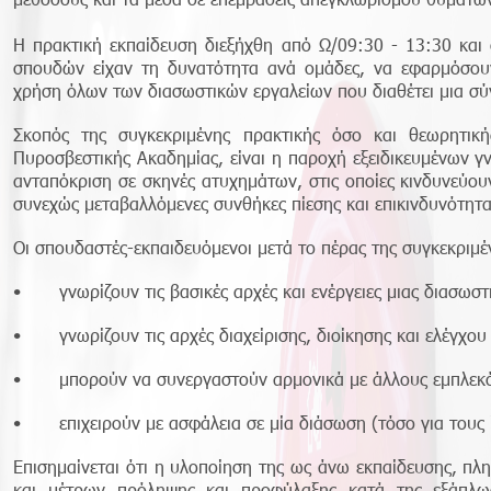
Η πρακτική εκπαίδευση διεξήχθη από Ω/09:30 - 13:30 και 
σπουδών είχαν τη δυνατότητα ανά ομάδες, να εφαρμόσουν
χρήση όλων των διασωστικών εργαλείων που διαθέτει μια σύ
Σκοπός της συγκεκριμένης πρακτικής όσο και θεωρητικ
Πυροσβεστικής Ακαδημίας, είναι η παροχή εξειδικευμένων γ
ανταπόκριση σε σκηνές ατυχημάτων, στις οποίες κινδυνεύουν
συνεχώς μεταβαλλόμενες συνθήκες πίεσης και επικινδυνότητα
Οι σπουδαστές-εκπαιδευόμενοι μετά το πέρας της συγκεκριμέ
• γνωρίζουν τις βασικές αρχές και ενέργειες μιας διασωστικ
• γνωρίζουν τις αρχές διαχείρισης, διοίκησης και ελέγχο
• μπορούν να συνεργαστούν αρμονικά με άλλους εμπλεκόμε
• επιχειρούν με ασφάλεια σε μία διάσωση (τόσο για τους
Επισημαίνεται ότι η υλοποίηση της ως άνω εκπαίδευσης, π
και μέτρων πρόληψης και προφύλαξης κατά της εξάπλ