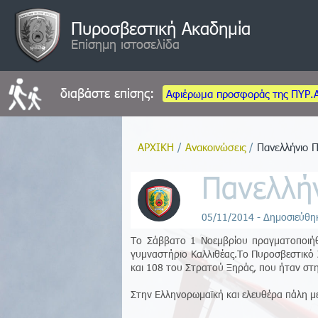
Πυροσβεστική Ακαδημία
Επίσημη ιστοσελίδα
διαβάστε επίσης:
Αφιέρωμα προσφοράς της ΠΥΡ.
ΑΡΧΙΚΗ
/
Ανακοινώσεις
/
Πανελλήνιο 
Πανελλή
05/11/2014 - Δημοσιεύθη
Το Σάββατο 1 Νοεμβρίου πραγματοποιήθ
γυμναστήριο Καλλιθέας.Το Πυροσβεστικό 
και 108 του Στρατού Ξηράς, που ήταν στη
Στην Ελληνορωμαϊκή και ελευθέρα πάλη μ