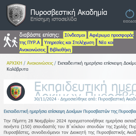
Πυροσβεστική Ακαδημία
Επίσημη ιστοσελίδα
διαβάστε επίσης:
Σύνδεσμοι
Αφιέρωμα προσφοράς
της ΠΥΡ.Α
Υπηρεσίες και Στελέχωση
Νέα και
Ανακοινώσεις
Βιβλιοθήκη
ΑΡΧΙΚΗ
/
Ανακοινώσεις
/
Εκπαιδευτική ημερήσια επίσκεψη Δοκί
Καλάβρυτα
Εκπαιδευτική ημε
Δοκίμων Πυροσβε
30/11/2024 - Δημοσιεύθηκε από: Πυροσβεστική Ακαδ
Πυροσβεστικής Ακ
Καλάβρυτα
Εκπαιδευτική ημερήσια επίσκεψη Δοκίμων Πυροσβεστών της Πυροσβε
Την Πέμπτη 28 Νοεμβρίου 2024 πραγματοποιήθηκε ημερήσια εκπαιδ
πενήντα (150) σπουδαστές του Β΄κύκλου σπουδών της Σχολής Πυρο
Πυροσβέστες, συνοδευόμενοι τον Διοικητή της Πυροσβεστικής Ακα