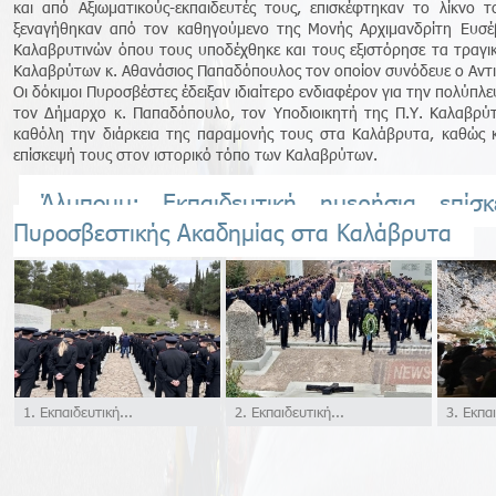
και από Αξιωματικούς-εκπαιδευτές τους, επισκέφτηκαν το λίκνο
ξεναγήθηκαν από τον καθηγούμενο της Μονής Αρχιμανδρίτη Ευσέ
Καλαβρυτινών όπου τους υποδέχθηκε και τους εξιστόρησε τα τραγι
Καλαβρύτων κ. Αθανάσιος Παπαδόπουλος τον οποίον συνόδευε ο Αντι
Οι δόκιμοι Πυροσβέστες έδειξαν ιδιαίτερο ενδιαφέρον για την πολύπ
τον Δήμαρχο κ. Παπαδόπουλο, τον Υποδιοικητή της Π.Υ. Καλαβρ
καθόλη την διάρκεια της παραμονής τους στα Καλάβρυτα, καθώς κ
επίσκεψή τους στον ιστορικό τόπο των Καλαβρύτων.
Άλμπουμ: Εκπαιδευτική ημερήσια επί
Πυροσβεστικής Ακαδημίας στα Καλάβρυτα
1. Εκπαιδευτική...
2. Εκπαιδευτική...
3. Εκπαι