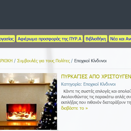
ργασίας
Αφιέρωμα προσφοράς της ΠΥΡ.Α
Βιβλιοθήκη
Νέα και Αν
ΑΡΧΙΚΗ
/
Συμβουλές για τους Πολίτες
/
Εποχικοί Κίνδυνοι
ΠΥΡΚΑΓΙΕΣ ΑΠΟ ΧΡΙΣΤΟΥΓΕ
Κατηγορία: Εποχικοί Κίνδυνοι
Κάντε τις σωστές επιλογές και απολαύ
Ακολουθώντας τις παρακάτω απλές συ
εκπλήξεις που πιθανόν διαταράξουν τη
διαβάστε το »