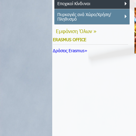
Εποχικοί Κίνδυνοι
Πυρκαγιές ανά Χώρο/Χρήση/
Πληθυσμό
Εμφάνιση Όλων »
ERASMUS OFFICE
Δράσεις Erasmus+