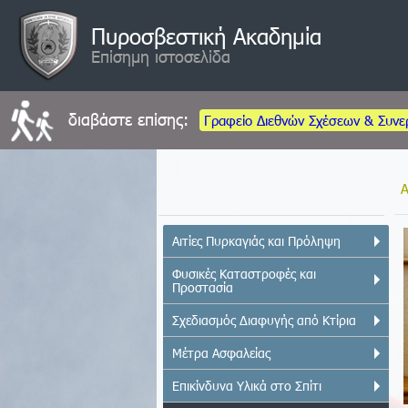
Πυροσβεστική Ακαδημία
Επίσημη ιστοσελίδα
διαβάστε επίσης:
Γραφείο Διεθνών Σχέσεων & Συνε
Αιτίες Πυρκαγιάς και Πρόληψη
Φυσικές Καταστροφές και
Προστασία
Σχεδιασμός Διαφυγής από Κτίρια
Μέτρα Ασφαλείας
Επικίνδυνα Υλικά στο Σπίτι