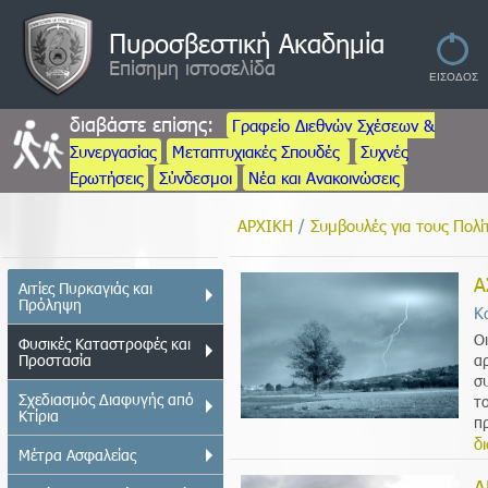
Πυροσβεστική Ακαδημία
Επίσημη ιστοσελίδα
διαβάστε επίσης:
Γραφείο Διεθνών Σχέσεων &
Συνεργασίας
Μεταπτυχιακές Σπουδές
Συχνές
Ερωτήσεις
Σύνδεσμοι
Νέα και Ανακοινώσεις
ΑΡΧΙΚΗ
/
Συμβουλές για τους Πολί
Α
Αιτίες Πυρκαγιάς και
Πρόληψη
Κ
Οι
Φυσικές Καταστροφές και
Προστασία
α
σ
Σχεδιασμός Διαφυγής από
τ
Κτίρια
πρ
δ
Μέτρα Ασφαλείας
Α