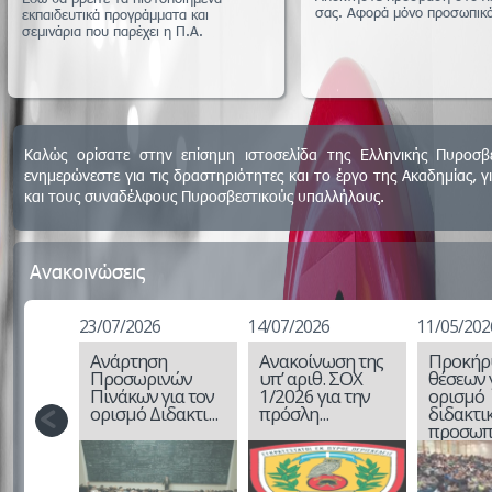
σας. Αφορά μόνο προσωπικό
εκπαιδευτικά προγράμματα και
σεμινάρια που παρέχει η Π.Α.
Καλώς ορίσατε στην επίσημη ιστοσελίδα της Ελληνικής Πυροσβε
ενημερώνεστε για τις δραστηριότητες και το έργο της Ακαδημίας,
και τους συναδέλφους Πυροσβεστικούς υπαλλήλους.
Ανακοινώσεις
23/07/2026
14/07/2026
11/05/202
Ανάρτηση
Ανακοίνωση της
Προκήρ
Προσωρινών
υπ’ αριθ. ΣΟΧ
θέσεων 
Πινάκων για τον
1/2026 για την
ορισμό
ορισμό Διδακτι...
πρόσλη...
διδακτι
προσωπι